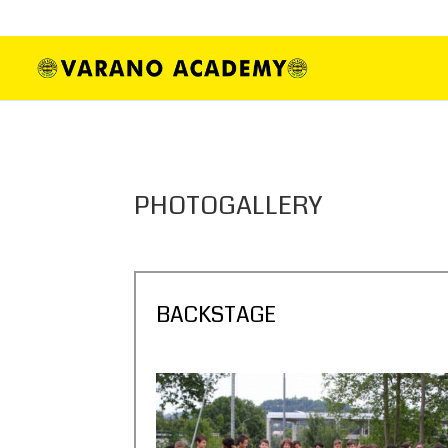
+39 011 248 4465
ssd.dorina@gmail.co
PHOTOGALLERY
BACKSTAGE