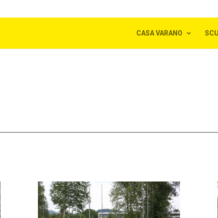
m
CASA VARANO
SCU