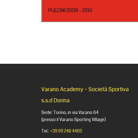
PULCINI 2008 - 2010
Varano Academy – Società Sportiva
s.s.d Dorina
Sede: Torino, in via Varano 64
(presso il Varano Sporting Village)
Tel.:
+39 011 248 4465