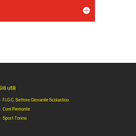
Siti utili
F.I.G.C. Settore Giovanile Scolastico
Coni Piemonte
Sport Torino