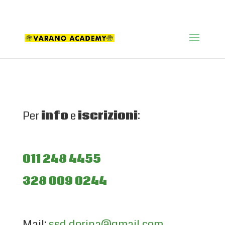
+39 011 248 4465
ssd.dorina@gmail.com
Per
info
e
iscrizioni
:
011 248 4455
328 009 0244
Mail:
ssd.dorina@gmail.com