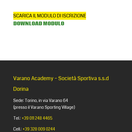
SCARICA IL MODULO DI ISCRIZIONE
DOWNLOAD MODULO
Varano Academy – Società Sportiva s.s.d
Dorina
Sede: Torino, in via Varano 64
(presso il Varano Sporting Village)
Tel.:
+39 011 248 4465
Cell.:
+39 328 009 0244