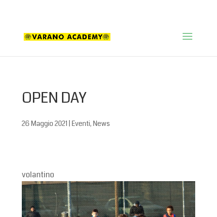
+39 011 248 4465
ssd.dorina@gmail.com
OPEN DAY
26 Maggio 2021
|
Eventi
,
News
volantino